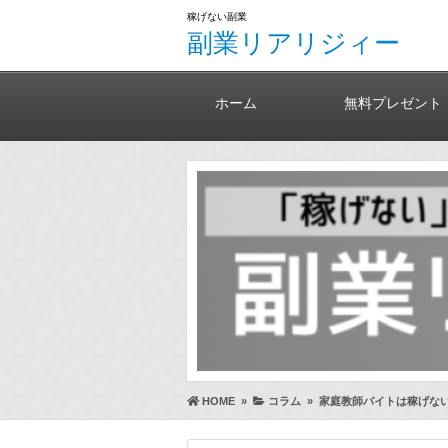
稼げない副業
副業リアリジィー
ホーム
無料プレゼント
HOME
»
コラム
»
家庭教師バイトは稼げな