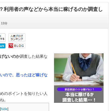
？利用者の声などから本当に稼げるのか調査し
間
13分
げないのか
調査した結果な
いので、思ったほど稼げな
めのポイントを知りたい人
ね。
[
hide
]