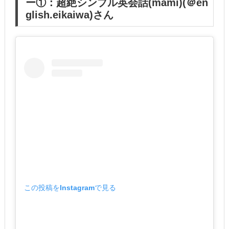
ー①：超絶シンプル英会話(mami)(＠en
glish.eikaiwa)さん
この投稿をInstagramで見る