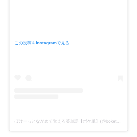
この投稿をInstagramで見る
ぼけーっとながめて覚える英単語【ボケ単】(@boketango)がシェアした投稿