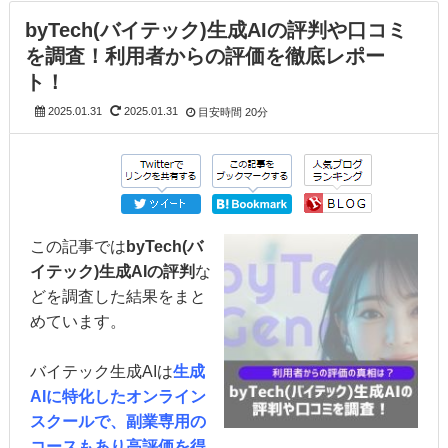
byTech(バイテック)生成AIの評判や口コミ
を調査！利用者からの評価を徹底レポー
ト！
2025.01.31
2025.01.31
目安時間
20分
この記事では
byTech(バ
イテック)生成AIの評判
な
どを調査した結果をまと
めています。
バイテック生成AIは
生成
AIに特化したオンライン
スクールで、副業専用の
コースもあり高評価を得