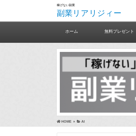
稼げない副業
副業リアリジィー
ホーム
無料プレゼント
HOME
»
AI