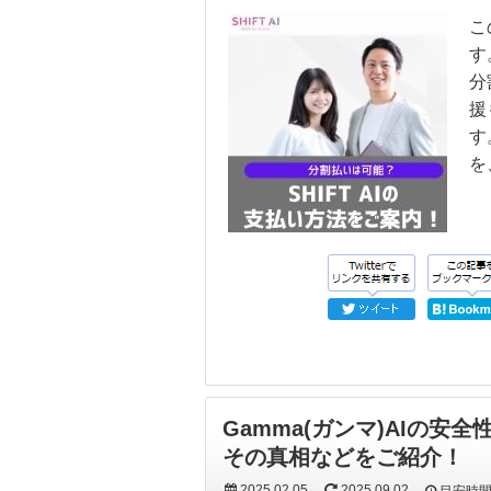
こ
す
分
援
す
を
Gamma(ガンマ)AIの
その真相などをご紹介！
2025.02.05
2025.09.02