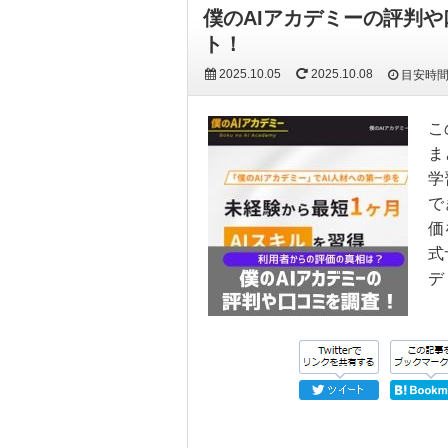
僕のAIアカデミーの評判
ト！
2025.10.05
2025.10.08
目安時
こ
ま
学
で
価
式
デ